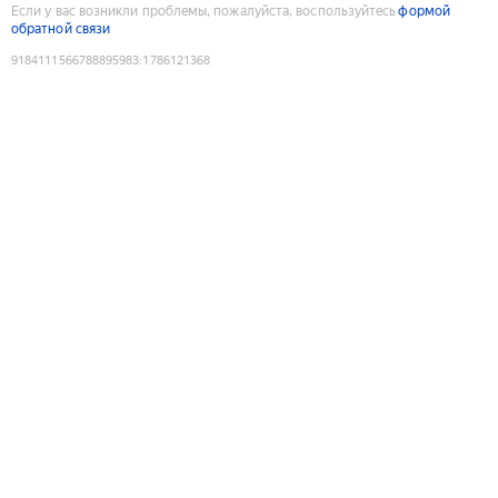
Если у вас возникли проблемы, пожалуйста, воспользуйтесь
формой
обратной связи
9184111566788895983
:
1786121368