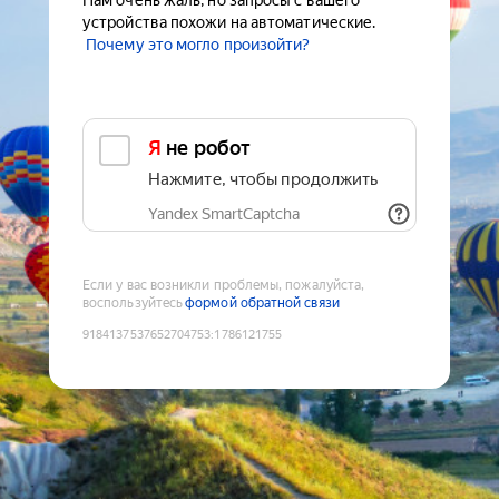
Нам очень жаль, но запросы с вашего
устройства похожи на автоматические.
Почему это могло произойти?
Я не робот
Нажмите, чтобы продолжить
Yandex SmartCaptcha
Если у вас возникли проблемы, пожалуйста,
воспользуйтесь
формой обратной связи
9184137537652704753
:
1786121755