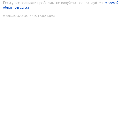
Если у вас возникли проблемы, пожалуйста, воспользуйтесь
формой
обратной связи
9199325232023517718
:
1786348069