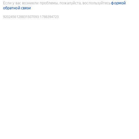
Если у вас возникли проблемы, пожалуйста, воспользуйтесь
формой
обратной связи
9202456128831507093
:
1786394723