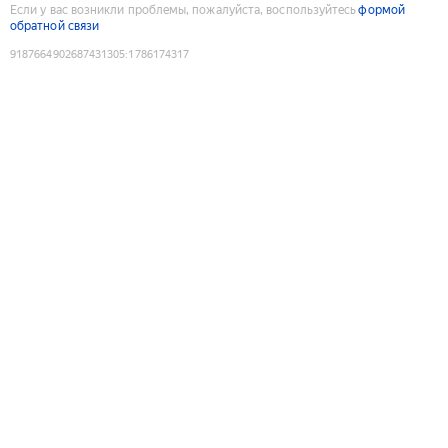
Если у вас возникли проблемы, пожалуйста, воспользуйтесь
формой
обратной связи
9187664902687431305
:
1786174317