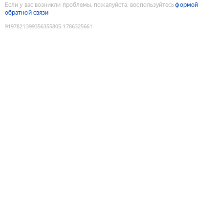
Если у вас возникли проблемы, пожалуйста, воспользуйтесь
формой
обратной связи
9197821399356355805
:
1786325661