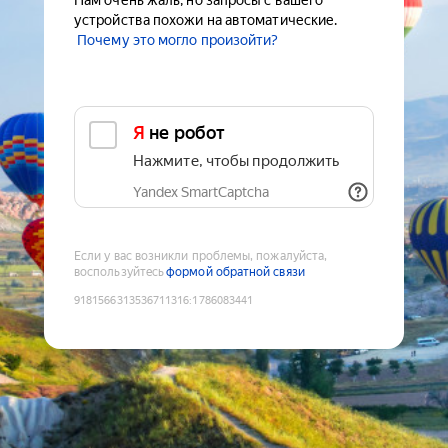
Нам очень жаль, но запросы с вашего
устройства похожи на автоматические.
Почему это могло произойти?
Я не робот
Нажмите, чтобы продолжить
Yandex SmartCaptcha
Если у вас возникли проблемы, пожалуйста,
воспользуйтесь
формой обратной связи
9181566313536711316
:
1786083441