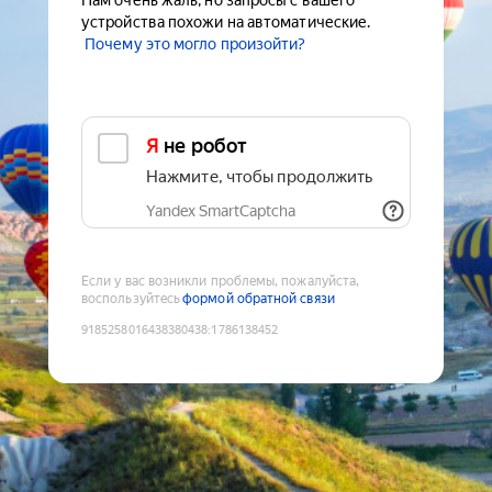
Нам очень жаль, но запросы с вашего
устройства похожи на автоматические.
Почему это могло произойти?
Я не робот
Нажмите, чтобы продолжить
Yandex SmartCaptcha
Если у вас возникли проблемы, пожалуйста,
воспользуйтесь
формой обратной связи
9185258016438380438
:
1786138452