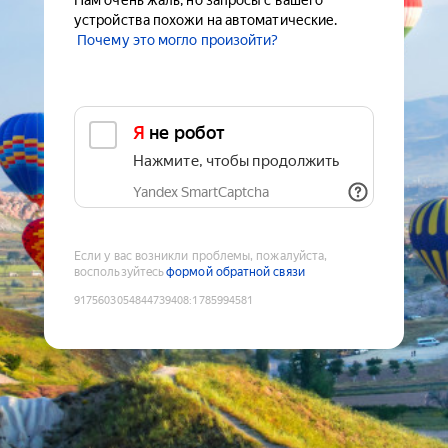
Нам очень жаль, но запросы с вашего
устройства похожи на автоматические.
Почему это могло произойти?
Я не робот
Нажмите, чтобы продолжить
Yandex SmartCaptcha
Если у вас возникли проблемы, пожалуйста,
воспользуйтесь
формой обратной связи
9175603054844739408
:
1785994581