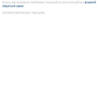
Если у вас возникли проблемы, пожалуйста, воспользуйтесь
формой
обратной связи
9191599370697341053
:
1786232945