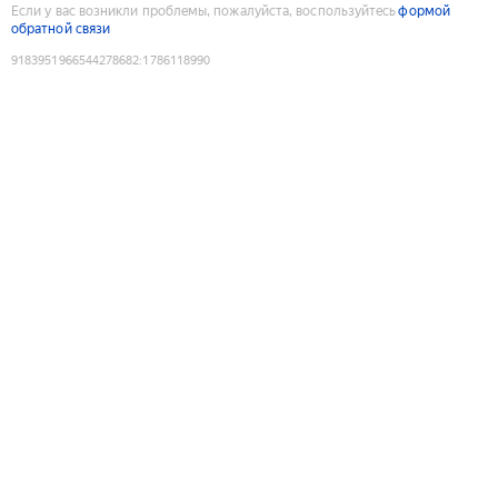
Если у вас возникли проблемы, пожалуйста, воспользуйтесь
формой
обратной связи
9183951966544278682
:
1786118990