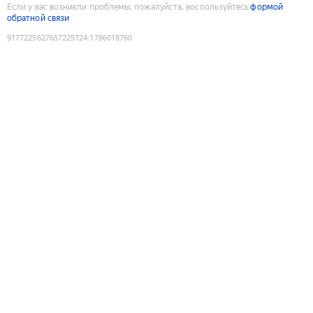
Если у вас возникли проблемы, пожалуйста, воспользуйтесь
формой
обратной связи
9177225627657225724
:
1786018760