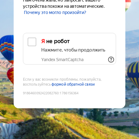
Нам очень жаль, но запросы с вашего
устройства похожи на автоматические.
Почему это могло произойти?
Я не робот
Нажмите, чтобы продолжить
Yandex SmartCaptcha
Если у вас возникли проблемы, пожалуйста,
воспользуйтесь
формой обратной связи
9186460092422082760
:
1786156364