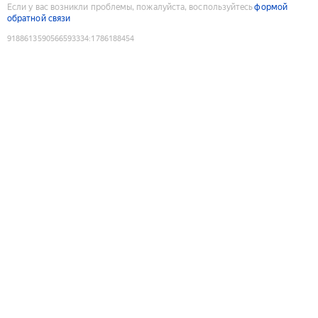
Если у вас возникли проблемы, пожалуйста, воспользуйтесь
формой
обратной связи
9188613590566593334
:
1786188454