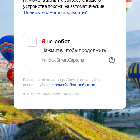
Нам очень жаль, но запросы с вашего
устройства похожи на автоматические.
Почему это могло произойти?
Я не робот
Нажмите, чтобы продолжить
Yandex SmartCaptcha
Если у вас возникли проблемы, пожалуйста,
воспользуйтесь
формой обратной связи
9181300684708829389
:
1786079483