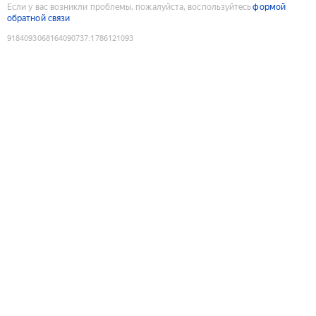
Если у вас возникли проблемы, пожалуйста, воспользуйтесь
формой
обратной связи
9184093068164090737
:
1786121093