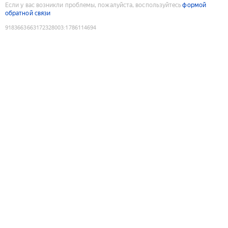
Если у вас возникли проблемы, пожалуйста, воспользуйтесь
формой
обратной связи
9183663663172328003
:
1786114694