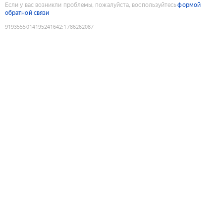
Если у вас возникли проблемы, пожалуйста, воспользуйтесь
формой
обратной связи
9193555014195241642
:
1786262087