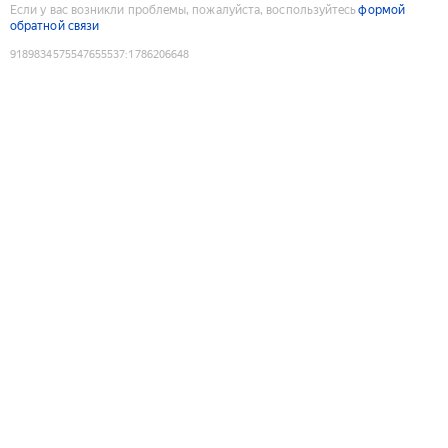
Если у вас возникли проблемы, пожалуйста, воспользуйтесь
формой
обратной связи
9189834575547655537
:
1786206648