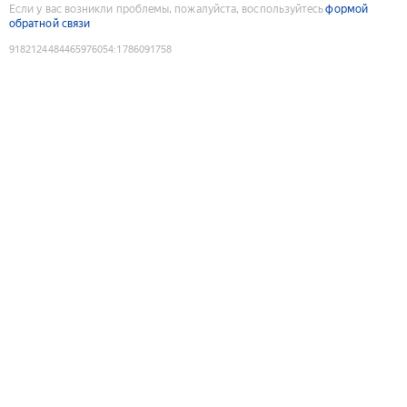
Если у вас возникли проблемы, пожалуйста, воспользуйтесь
формой
обратной связи
9182124484465976054
:
1786091758