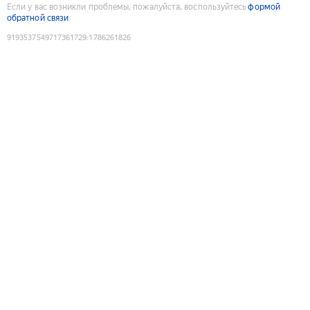
Если у вас возникли проблемы, пожалуйста, воспользуйтесь
формой
обратной связи
9193537549717361729
:
1786261826