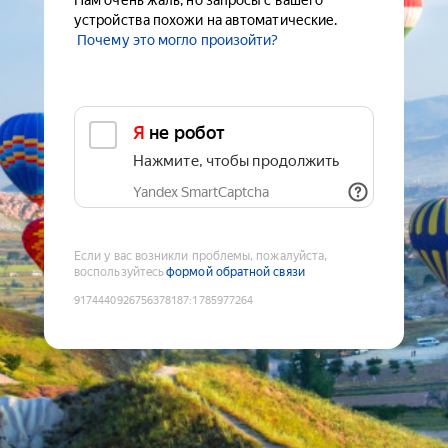
Нам очень жаль, но запросы с вашего
устройства похожи на автоматические.
Почему это могло произойти?
Я не робот
Нажмите, чтобы продолжить
Yandex SmartCaptcha
Если у вас возникли проблемы, пожалуйста,
воспользуйтесь
формой обратной связи
9174440926756378187
:
1785977264