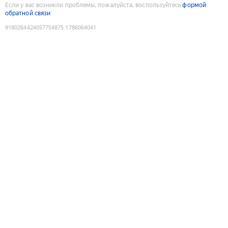
Если у вас возникли проблемы, пожалуйста, воспользуйтесь
формой
обратной связи
9180264424057754875
:
1786064041