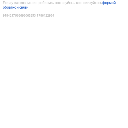
Если у вас возникли проблемы, пожалуйста, воспользуйтесь
формой
обратной связи
9184217968698065253
:
1786122954