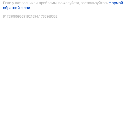
Если у вас возникли проблемы, пожалуйста, воспользуйтесь
формой
обратной связи
9173908595691921894
:
1785969332