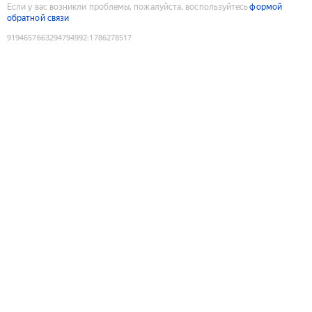
Если у вас возникли проблемы, пожалуйста, воспользуйтесь
формой
обратной связи
9194657663294794992
:
1786278517