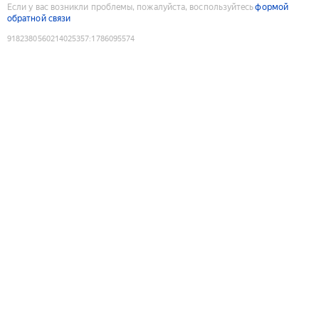
Если у вас возникли проблемы, пожалуйста, воспользуйтесь
формой
обратной связи
9182380560214025357
:
1786095574