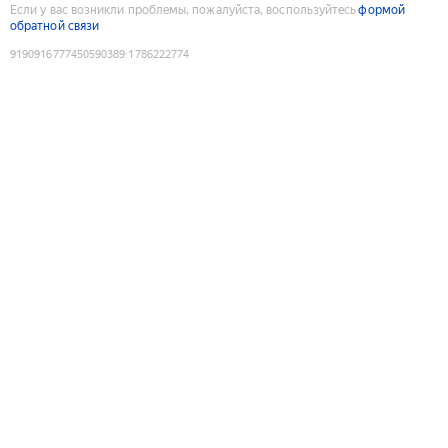
Если у вас возникли проблемы, пожалуйста, воспользуйтесь
формой
обратной связи
9190916777450590389
:
1786222774