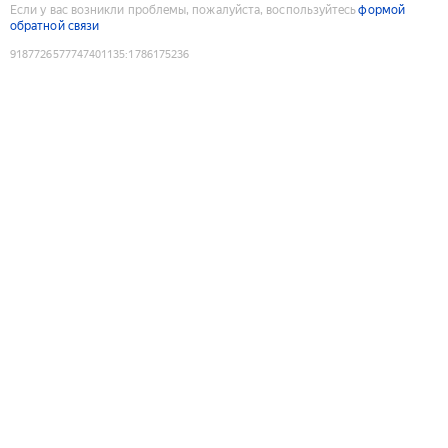
Если у вас возникли проблемы, пожалуйста, воспользуйтесь
формой
обратной связи
9187726577747401135
:
1786175236