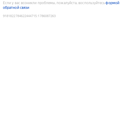
Если у вас возникли проблемы, пожалуйста, воспользуйтесь
формой
обратной связи
9181822784622444715
:
1786087263