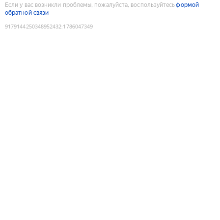
Если у вас возникли проблемы, пожалуйста, воспользуйтесь
формой
обратной связи
9179144250348952432
:
1786047349