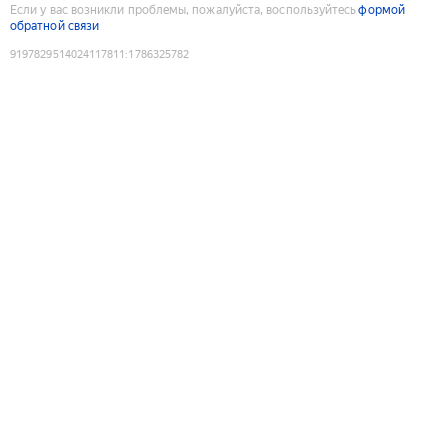
Если у вас возникли проблемы, пожалуйста, воспользуйтесь
формой
обратной связи
9197829514024117811
:
1786325782