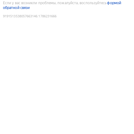
Если у вас возникли проблемы, пожалуйста, воспользуйтесь
формой
обратной связи
9191513538057663146
:
1786231666