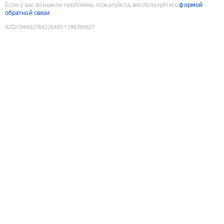
Если у вас возникли проблемы, пожалуйста, воспользуйтесь
формой
обратной связи
9202194652764226493
:
1786390827