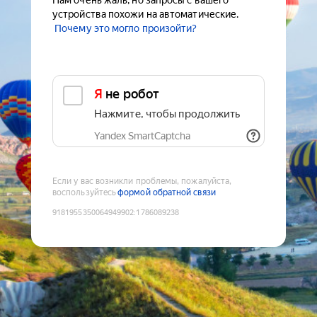
Нам очень жаль, но запросы с вашего
устройства похожи на автоматические.
Почему это могло произойти?
Я не робот
Нажмите, чтобы продолжить
Yandex SmartCaptcha
Если у вас возникли проблемы, пожалуйста,
воспользуйтесь
формой обратной связи
9181955350064949902
:
1786089238