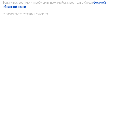
Если у вас возникли проблемы, пожалуйста, воспользуйтесь
формой
обратной связи
9190189397625203946
:
1786211935