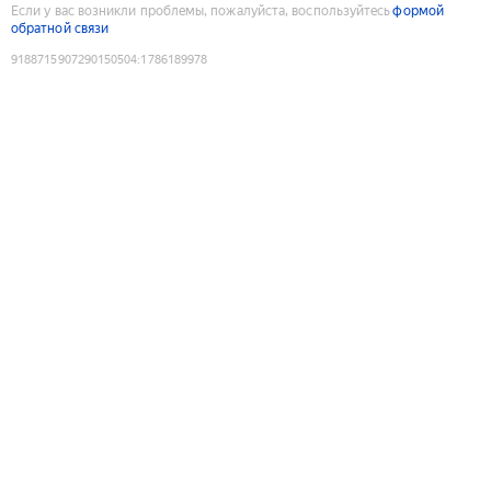
Если у вас возникли проблемы, пожалуйста, воспользуйтесь
формой
обратной связи
9188715907290150504
:
1786189978