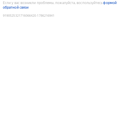
Если у вас возникли проблемы, пожалуйста, воспользуйтесь
формой
обратной связи
9190525321716066420
:
1786216941