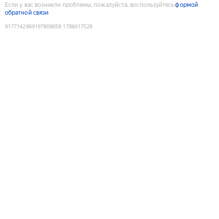
Если у вас возникли проблемы, пожалуйста, воспользуйтесь
формой
обратной связи
9177142969197809658
:
1786017528