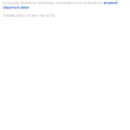
Если у вас возникли проблемы, пожалуйста, воспользуйтесь
формой
обратной связи
9188968255611247309
:
1786193738