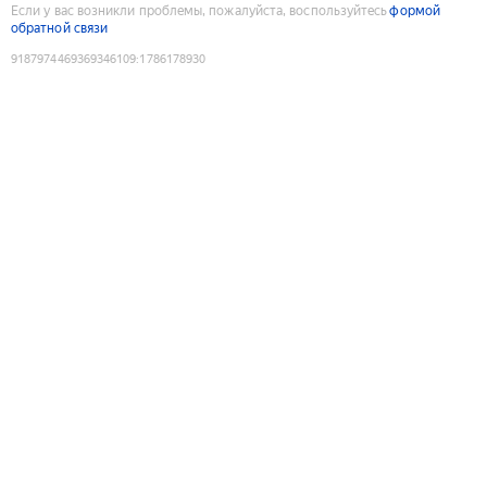
Если у вас возникли проблемы, пожалуйста, воспользуйтесь
формой
обратной связи
9187974469369346109
:
1786178930