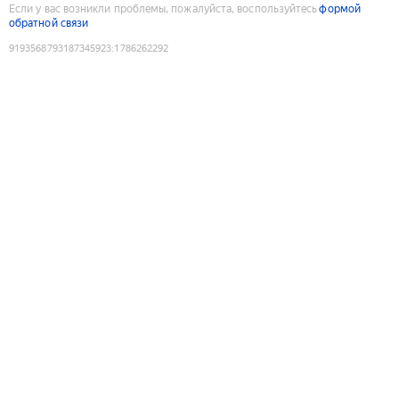
Если у вас возникли проблемы, пожалуйста, воспользуйтесь
формой
обратной связи
9193568793187345923
:
1786262292