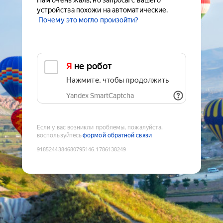
Нам очень жаль, но запросы с вашего
устройства похожи на автоматические.
Почему это могло произойти?
Я не робот
Нажмите, чтобы продолжить
Yandex SmartCaptcha
Если у вас возникли проблемы, пожалуйста,
воспользуйтесь
формой обратной связи
9185244384680795146
:
1786138249