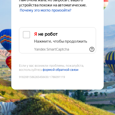
Нам очень жаль, но запросы с вашего
устройства похожи на автоматические.
Почему это могло произойти?
Я не робот
Нажмите, чтобы продолжить
Yandex SmartCaptcha
Если у вас возникли проблемы, пожалуйста,
воспользуйтесь
формой обратной связи
9182081586265458430
:
1786091119