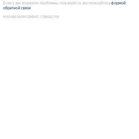
Если у вас возникли проблемы, пожалуйста, воспользуйтесь
формой
обратной связи
9181480300441298047
:
1786082159