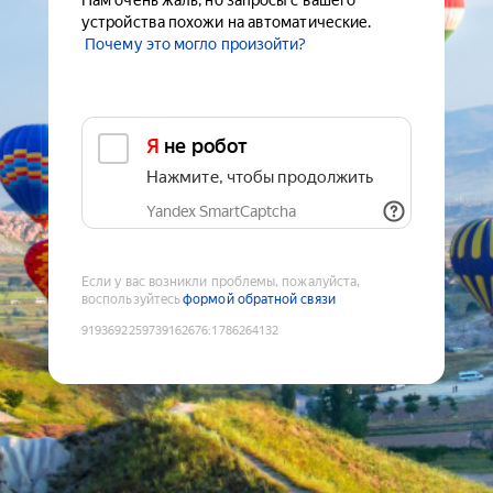
Нам очень жаль, но запросы с вашего
устройства похожи на автоматические.
Почему это могло произойти?
Я не робот
Нажмите, чтобы продолжить
Yandex SmartCaptcha
Если у вас возникли проблемы, пожалуйста,
воспользуйтесь
формой обратной связи
9193692259739162676
:
1786264132