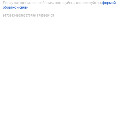
Если у вас возникли проблемы, пожалуйста, воспользуйтесь
формой
обратной связи
9173913493563378796
:
1785969405