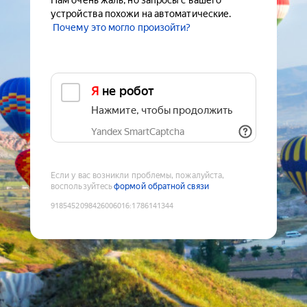
Нам очень жаль, но запросы с вашего
устройства похожи на автоматические.
Почему это могло произойти?
Я не робот
Нажмите, чтобы продолжить
Yandex SmartCaptcha
Если у вас возникли проблемы, пожалуйста,
воспользуйтесь
формой обратной связи
9185452098426006016
:
1786141344