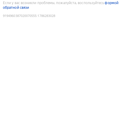
Если у вас возникли проблемы, пожалуйста, воспользуйтесь
формой
обратной связи
9194960387020070555
:
1786283028