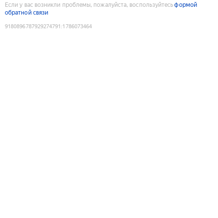
Если у вас возникли проблемы, пожалуйста, воспользуйтесь
формой
обратной связи
9180896787929274791
:
1786073464